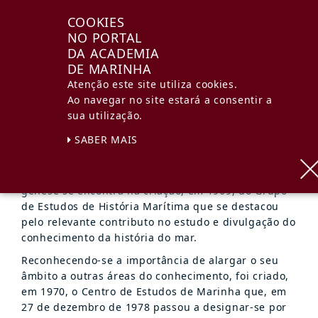
Academia
COOKIES
de Marinha
NO PORTAL
n
DA ACADEMIA
LEGISLAÇÃO
DE MARINHA
Atenção este site utiliza cookies.
Ao navegar no site estará a consentir a
sua utilização.
PORTUGUÊS (PORTUGAL)
ACADEMIA DE MARINHA
LEGISLAÇÃO
SABER MAIS
A Academia de Marinha é um órgão de natureza
cultural, dotado de autonomia científica, cuja
génese se encontra na criação, em 1969, do Grupo
de Estudos de História Marítima que se destacou
pelo relevante contributo no estudo e divulgação do
conhecimento da história do mar.
Reconhecendo-se a importância de alargar o seu
âmbito a outras áreas do conhecimento, foi criado,
em 1970, o Centro de Estudos de Marinha que, em
27 de dezembro de 1978 passou a designar-se por